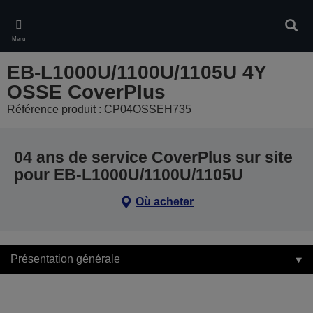
Skip
to
Rech
main
Menu
content
EB-L1000U/1100U/1105U 4Y
OSSE CoverPlus
Référence produit : CP04OSSEH735
04 ans de service CoverPlus sur site
pour EB-L1000U/1100U/1105U
Où acheter
Présentation générale