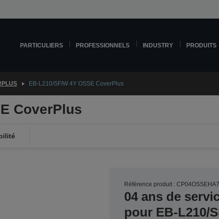
PARTICULIERS
PROFESSIONNELS
INDUSTRY
PRODUITS
RPLUS
EB-L210/SF/W 4Y OSSE CoverPlus
E CoverPlus
ilité
Référence produit : CP04OSSEHA
04 ans de servi
pour EB-L210/