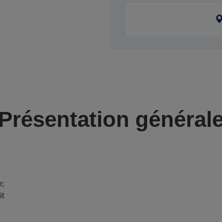
Présentation général
e;
it