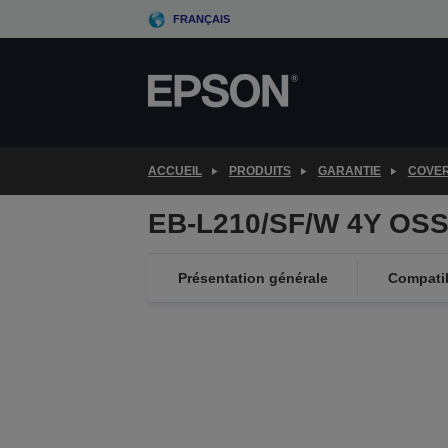
Skip
FRANÇAIS
to
main
content
ACCUEIL
PRODUITS
GARANTIE
COVE
EB-L210/SF/W 4Y OSS
Présentation générale
Compatib