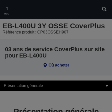
Skip
to
Rech
main
Menu
content
EB-L400U 3Y OSSE CoverPlus
Référence produit : CP03OSSEH907
03 ans de service CoverPlus sur site
pour EB-L400U
Où acheter
Présentation générale
Présentation générale