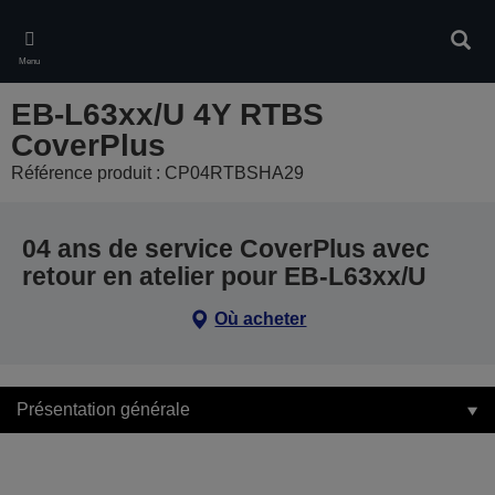
Skip
to
Rech
main
Menu
content
EB-L63xx/U 4Y RTBS
CoverPlus
Référence produit : CP04RTBSHA29
04 ans de service CoverPlus avec
retour en atelier pour EB-L63xx/U
Où acheter
Présentation générale