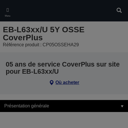
Skip
to
Rech
main
Menu
content
EB-L63xx/U 5Y OSSE
CoverPlus
Référence produit : CP05OSSEHA29
05 ans de service CoverPlus sur site
pour EB-L63xx/U
Où acheter
Présentation générale