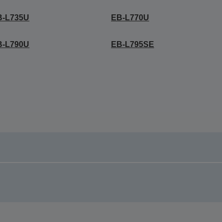
B-L735U
EB-L770U
B-L790U
EB-L795SE