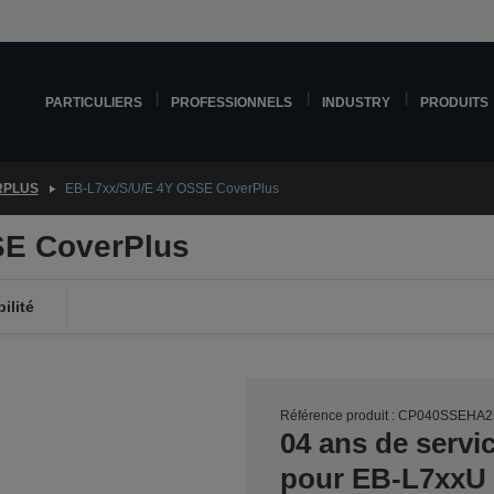
PARTICULIERS
PROFESSIONNELS
INDUSTRY
PRODUITS
RPLUS
EB-L7xx/S/U/E 4Y OSSE CoverPlus
SE CoverPlus
ilité
Référence produit : CP040SSEHA2
04 ans de servi
pour EB-L7xxU