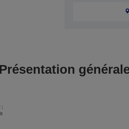
Présentation général
 ;
it