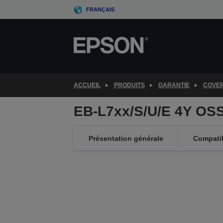
Skip
FRANÇAIS
to
main
content
ACCUEIL
PRODUITS
GARANTIE
COVE
EB-L7xx/S/U/E 4Y OS
Présentation générale
Compatib