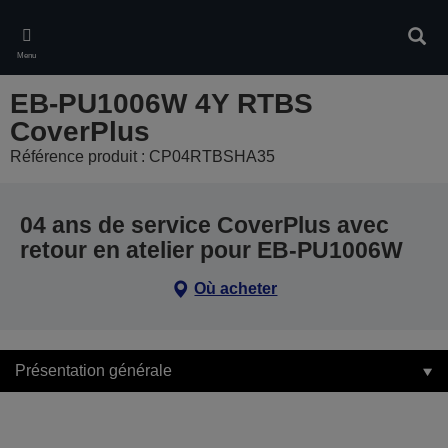
Skip
to
Rech
main
Menu
content
EB-PU1006W 4Y RTBS
CoverPlus
Référence produit : CP04RTBSHA35
04 ans de service CoverPlus avec
retour en atelier pour EB-PU1006W
Où acheter
Présentation générale