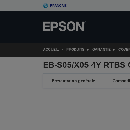
Skip
FRANÇAIS
to
main
content
ACCUEIL
PRODUITS
GARANTIE
COVE
EB-S05/X05 4Y RTBS 
Présentation générale
Compatib