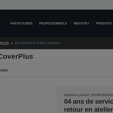
PARTICULIERS
PROFESSIONNELS
INDUSTRY
PRODUITS
RPLUS
EB-S05/X05 4Y RTBS CoverPlus
CoverPlus
ilité
Référence produit : CP04RTBSH83
04 ans de servi
retour en ateli