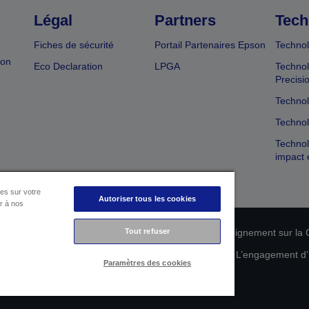
Légal
Partners
Tech
Fiches de sécurité
Portail Partenaires Epson
Technol
ion
Eco Declaration
LPGA
Technol
Precisi
Technol
Technol
Technol
impact 
es sur votre
Autoriser tous les cookies
er à nos
n de conformité des produits
Tout refuser
Déclaration de Renseignement sur la C
 de vos données
Informations sur les cookies
L’engagement d’E
Paramètres des cookies
Copyright © 2026 Seiko Epson