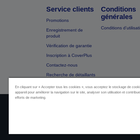
Service clients
Conditions
générales
Promotions
Conditions d’utilisat
Enregistrement de
produit
Vérification de garantie
Inscription à CoverPlus
Contactez-nous
Recherche de détaillants
En cliquant sur « Accepter tous les cookies », vous acceptez le stockage de cooki
appareil pour améliorer la navigation sur le site, analyser son utilisation et contribu
efforts de marketing.
Identification du fournisseur
Identificatio
Contactez-nous au sujet