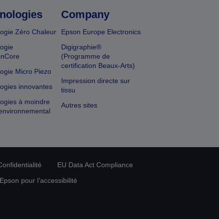
nologies
Company
ogie Zéro Chaleur
Epson Europe Electronics
ogie
Digigraphie®
onCore
(Programme de
certification Beaux-Arts)
ogie Micro Piezo
Impression directe sur
ogies innovantes
tissu
ogies à moindre
Autres sites
environnemental
onfidentialité
EU Data Act Compliance
pson pour l’accessibilité