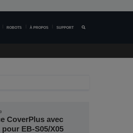
ROBOTS
À PROPOS
SUPPORT
9
ce CoverPlus avec
er pour EB-S05/X05