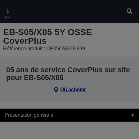
Skip
to
Rech
main
Menu
content
EB-S05/X05 5Y OSSE
CoverPlus
Référence produit : CP05OSSEH839
05 ans de service CoverPlus sur site
pour EB-S05/X05
Où acheter
Présentation générale