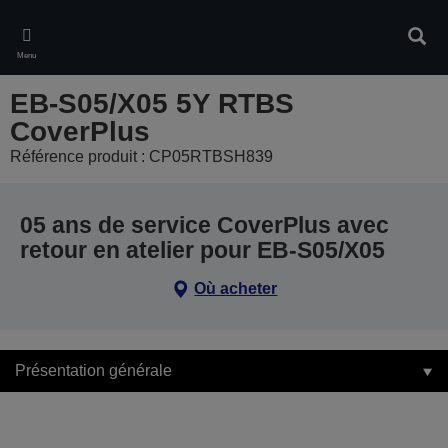
Skip
to
Rech
main
Menu
content
EB-S05/X05 5Y RTBS
CoverPlus
Référence produit : CP05RTBSH839
05 ans de service CoverPlus avec
retour en atelier pour EB-S05/X05
Où acheter
Présentation générale