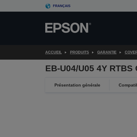
Skip
FRANÇAIS
to
main
content
ACCUEIL
PRODUITS
GARANTIE
COVE
EB-U04/U05 4Y RTBS 
Présentation générale
Compatib