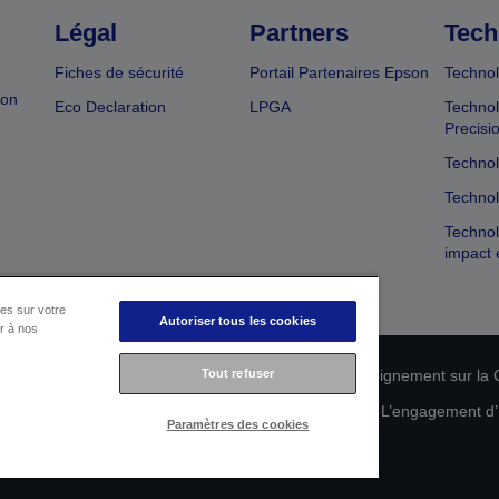
Légal
Partners
Tech
Fiches de sécurité
Portail Partenaires Epson
Technol
ion
Eco Declaration
LPGA
Technol
Precisi
Technol
Technol
Technol
impact 
es sur votre
Autoriser tous les cookies
er à nos
n de conformité des produits
Tout refuser
Déclaration de Renseignement sur la C
 de vos données
Informations sur les cookies
L’engagement d’E
Paramètres des cookies
Copyright © 2026 Seiko Epson