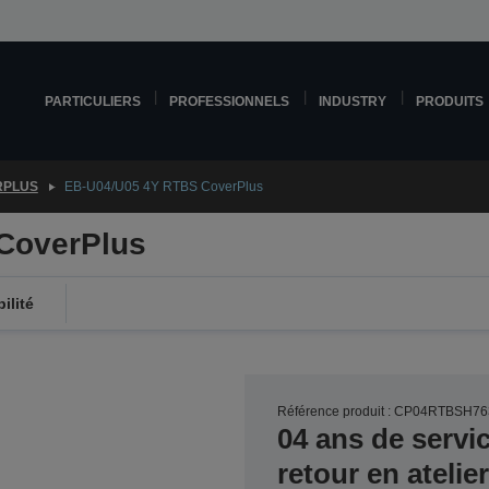
PARTICULIERS
PROFESSIONNELS
INDUSTRY
PRODUITS
RPLUS
EB-U04/U05 4Y RTBS CoverPlus
CoverPlus
ilité
Référence produit : CP04RTBSH76
04 ans de servi
retour en ateli