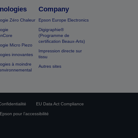
nologies
Company
ogie Zéro Chaleur
Epson Europe Electronics
ogie
Digigraphie®
onCore
(Programme de
certification Beaux-Arts)
ogie Micro Piezo
Impression directe sur
ogies innovantes
tissu
ogies à moindre
Autres sites
environnemental
onfidentialité
EU Data Act Compliance
pson pour l’accessibilité