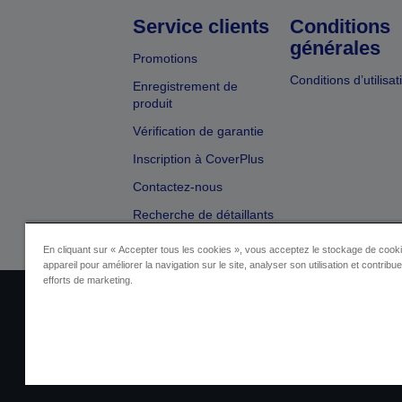
Service clients
Conditions
générales
Promotions
Conditions d’utilisat
Enregistrement de
produit
Vérification de garantie
Inscription à CoverPlus
Contactez-nous
Recherche de détaillants
En cliquant sur « Accepter tous les cookies », vous acceptez le stockage de cooki
appareil pour améliorer la navigation sur le site, analyser son utilisation et contribu
efforts de marketing.
Identification du fournisseur
Identificatio
Contactez-nous au sujet