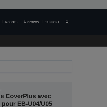
ROBOTS
À PROPOS
SUPPORT
3
ce CoverPlus avec
er pour EB-U04/U05