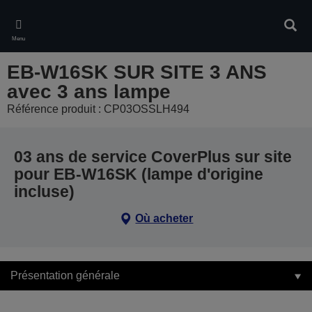
Skip
to
Rech
main
Menu
content
EB-W16SK SUR SITE 3 ANS
avec 3 ans lampe
Référence produit : CP03OSSLH494
03 ans de service CoverPlus sur site
pour EB-W16SK (lampe d'origine
incluse)
Où acheter
Présentation générale