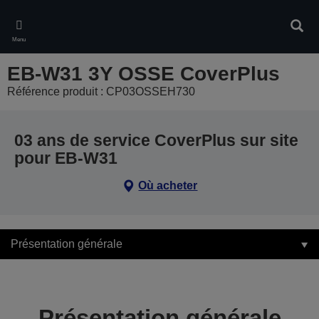
Skip
to
Rech
main
Menu
content
EB-W31 3Y OSSE CoverPlus
Référence produit : CP03OSSEH730
03 ans de service CoverPlus sur site
pour EB-W31
Où acheter
Présentation générale
Présentation générale