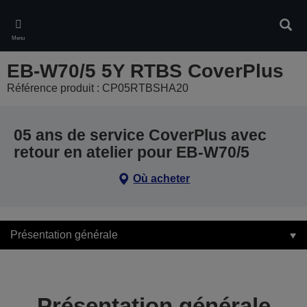
Skip
to
Rech
main
Menu
content
EB-W70/5 5Y RTBS CoverPlus
Référence produit : CP05RTBSHA20
05 ans de service CoverPlus avec
retour en atelier pour EB-W70/5
Où acheter
Présentation générale
Présentation générale