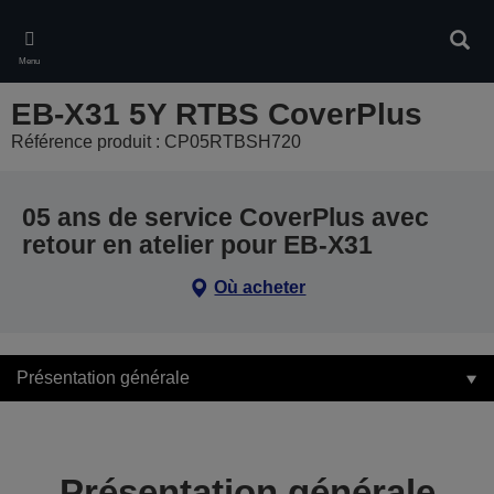
Skip
to
Rech
main
Menu
content
EB-X31 5Y RTBS CoverPlus
Référence produit : CP05RTBSH720
05 ans de service CoverPlus avec
retour en atelier pour EB-X31
Où acheter
Présentation générale
Présentation générale