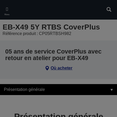
Skip
to
Rech
main
Menu
content
EB-X49 5Y RTBS CoverPlus
Référence produit : CP05RTBSH982
05 ans de service CoverPlus avec
retour en atelier pour EB-X49
Où acheter
Présentation générale
Présentation générale