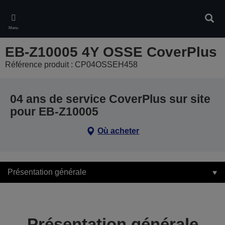
Skip
to
Rech
main
Menu
content
EB-Z10005 4Y OSSE CoverPlus
Référence produit : CP04OSSEH458
04 ans de service CoverPlus sur site
pour EB-Z10005
Où acheter
Présentation générale
Présentation générale