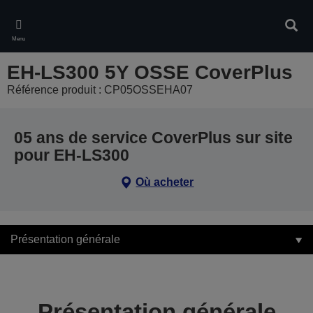
Skip
to
Rech
main
Menu
content
EH-LS300 5Y OSSE CoverPlus
Référence produit : CP05OSSEHA07
05 ans de service CoverPlus sur site
pour EH-LS300
Où acheter
Présentation générale
Présentation générale