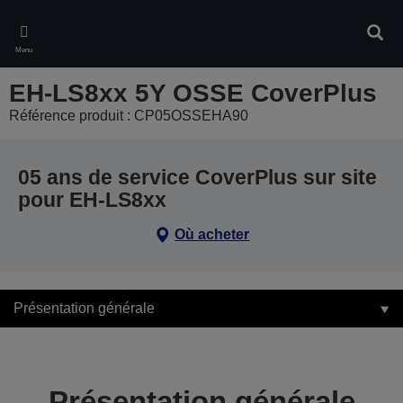
Skip
to
Rech
main
Menu
content
EH-LS8xx 5Y OSSE CoverPlus
Référence produit : CP05OSSEHA90
05 ans de service CoverPlus sur site
pour EH-LS8xx
Où acheter
Présentation générale
Présentation générale