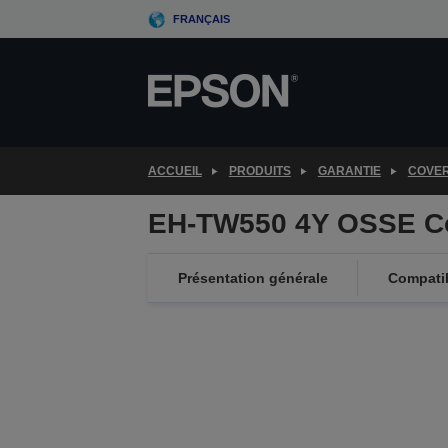
Skip
FRANÇAIS
to
main
content
ACCUEIL
PRODUITS
GARANTIE
COVE
EH-TW550 4Y OSSE C
Présentation générale
Compatib