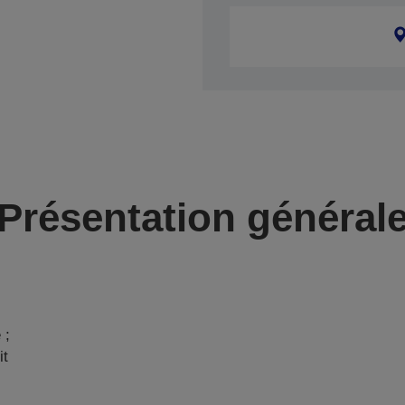
Présentation général
 ;
it