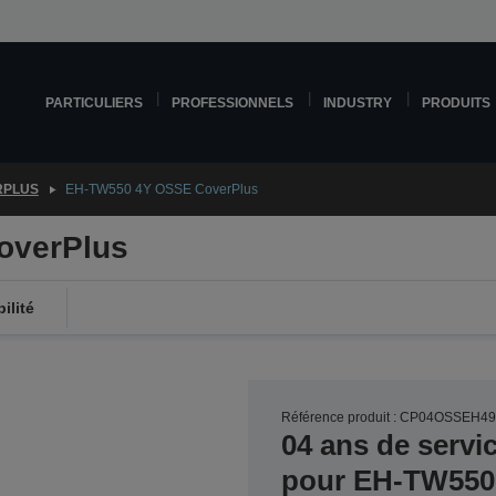
PARTICULIERS
PROFESSIONNELS
INDUSTRY
PRODUITS
RPLUS
EH-TW550 4Y OSSE CoverPlus
overPlus
ilité
Référence produit : CP04OSSEH4
04 ans de servi
pour EH-TW550