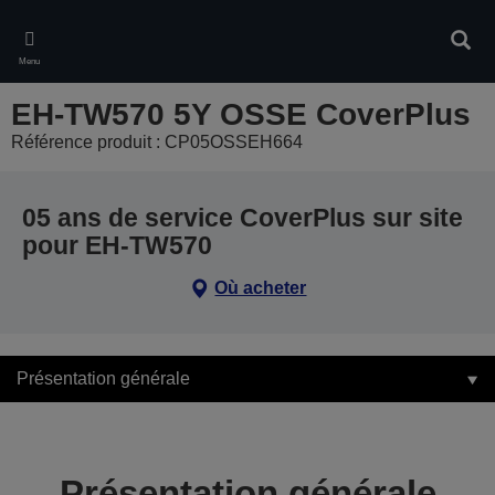
Skip
to
Rech
main
Menu
content
EH-TW570 5Y OSSE CoverPlus
Référence produit : CP05OSSEH664
05 ans de service CoverPlus sur site
pour EH-TW570
Où acheter
Présentation générale
Présentation générale