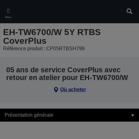
Skip
to
Rech
main
Menu
content
EH-TW6700/W 5Y RTBS
CoverPlus
Référence produit : CP05RTBSH799
05 ans de service CoverPlus avec
retour en atelier pour EH-TW6700/W
Où acheter
Présentation générale