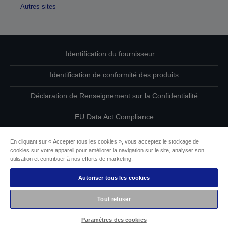
Autres sites
Identification du fournisseur
Identification de conformité des produits
Déclaration de Renseignement sur la Confidentialité
EU Data Act Compliance
Contactez-nous au sujet de vos données
En cliquant sur « Accepter tous les cookies », vous acceptez le stockage de
cookies sur votre appareil pour améliorer la navigation sur le site, analyser son
Informations sur les cookies
utilisation et contribuer à nos efforts de marketing.
Autoriser tous les cookies
L’engagement d’Epson pour l’accessibilité
Tout refuser
Copyright © 2026 Seiko Epson
Paramètres des cookies