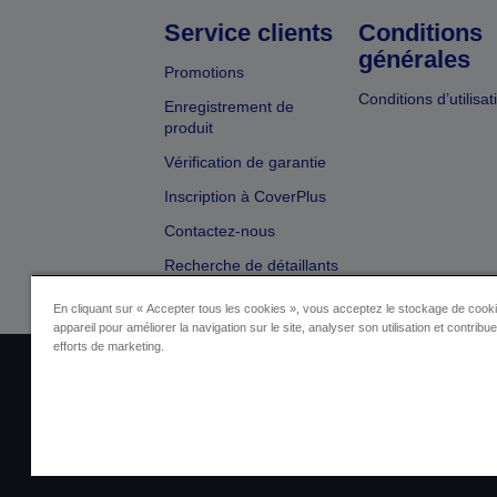
Service clients
Conditions
générales
Promotions
Conditions d’utilisat
Enregistrement de
produit
Vérification de garantie
Inscription à CoverPlus
Contactez-nous
Recherche de détaillants
En cliquant sur « Accepter tous les cookies », vous acceptez le stockage de cooki
appareil pour améliorer la navigation sur le site, analyser son utilisation et contribu
efforts de marketing.
Identification du fournisseur
Identificatio
Contactez-nous au sujet