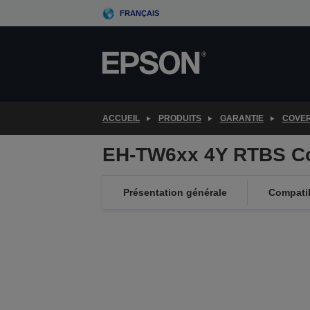
Skip
FRANÇAIS
to
main
content
ACCUEIL
PRODUITS
GARANTIE
COVE
EH-TW6xx 4Y RTBS C
Présentation générale
Compatib