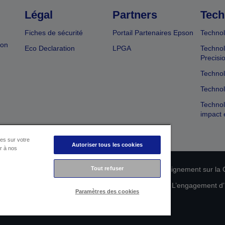
Légal
Partners
Tech
Fiches de sécurité
Portail Partenaires Epson
Technol
ion
Eco Declaration
LPGA
Technol
Precisi
Technol
Technol
Technol
impact 
es sur votre
Autoriser tous les cookies
er à nos
n de conformité des produits
Tout refuser
Déclaration de Renseignement sur la C
 de vos données
Informations sur les cookies
L’engagement d’E
Paramètres des cookies
Copyright © 2026 Seiko Epson