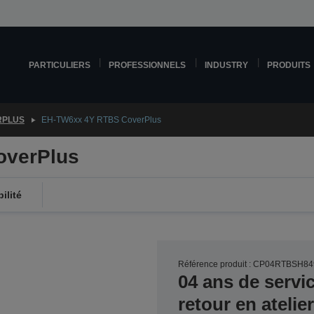
PARTICULIERS
PROFESSIONNELS
INDUSTRY
PRODUITS
RPLUS
EH-TW6xx 4Y RTBS CoverPlus
overPlus
ilité
Référence produit : CP04RTBSH84
04 ans de servi
retour en ateli