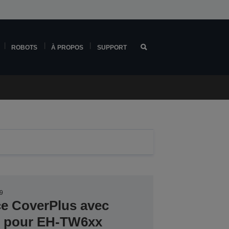
ROBOTS
À PROPOS
SUPPORT
9
ce CoverPlus avec
er pour EH-TW6xx