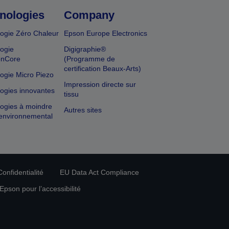
nologies
Company
ogie Zéro Chaleur
Epson Europe Electronics
ogie
Digigraphie®
onCore
(Programme de
certification Beaux-Arts)
ogie Micro Piezo
Impression directe sur
ogies innovantes
tissu
ogies à moindre
Autres sites
environnemental
onfidentialité
EU Data Act Compliance
pson pour l’accessibilité