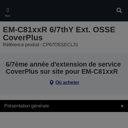
Skip
to
Rech
main
Menu
content
EM-C81xxR 6/7thY Ext. OSSE
CoverPlus
Référence produit : CP67OSSECL31
6/7ème année d'extension de service
CoverPlus sur site pour EM-C81xxR
Où acheter
Présentation générale