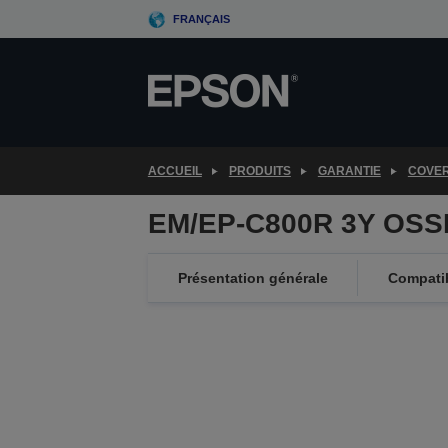
Skip
FRANÇAIS
to
main
content
ACCUEIL
PRODUITS
GARANTIE
COVE
EM/EP-C800R 3Y OSS
Présentation générale
Compatib