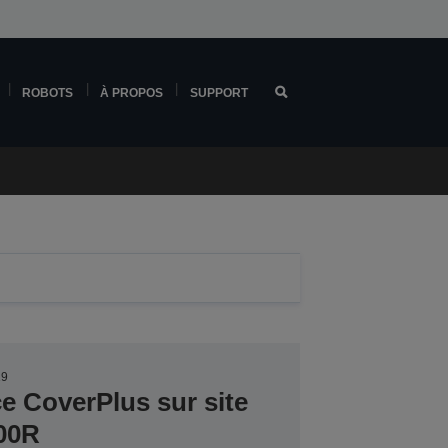
ROBOTS
À PROPOS
SUPPORT
19
ce CoverPlus sur site
00R