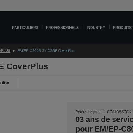
PARTICULIERS
PROFESSIONNELS
INDUSTRY
PRODUITS
RPLUS
EM/EP-C800R 3Y OSSE CoverPlus
E CoverPlus
ilité
Référence produit : CP03OSSECK
03 ans de servi
pour EM/EP-C8