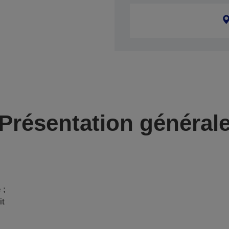
Présentation général
 ;
it