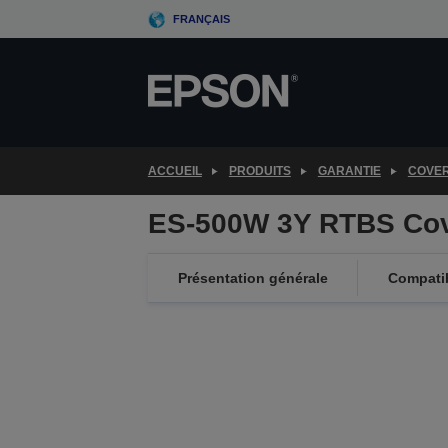
Skip
FRANÇAIS
to
main
content
ACCUEIL
PRODUITS
GARANTIE
COVE
ES-500W 3Y RTBS Co
Présentation générale
Compatib