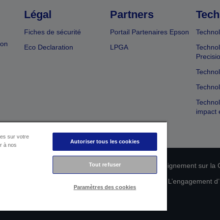
Légal
Partners
Tech
Fiches de sécurité
Portail Partenaires Epson
Technol
ion
Eco Declaration
LPGA
Technol
Precisi
Technol
Technol
Technol
impact 
es sur votre
Autoriser tous les cookies
er à nos
n de conformité des produits
Tout refuser
Déclaration de Renseignement sur la C
 de vos données
Informations sur les cookies
L’engagement d’E
Paramètres des cookies
Copyright © 2026 Seiko Epson