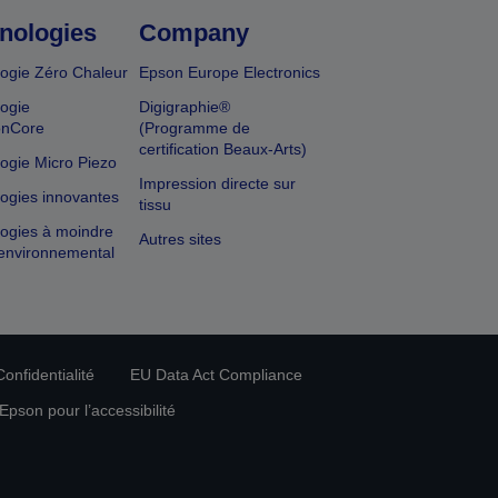
nologies
Company
ogie Zéro Chaleur
Epson Europe Electronics
ogie
Digigraphie®
onCore
(Programme de
certification Beaux-Arts)
ogie Micro Piezo
Impression directe sur
ogies innovantes
tissu
ogies à moindre
Autres sites
environnemental
onfidentialité
EU Data Act Compliance
pson pour l’accessibilité