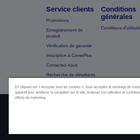
Service clients
Conditions
générales
Promotions
Conditions d’utilisat
Enregistrement de
produit
Vérification de garantie
Inscription à CoverPlus
Contactez-nous
Recherche de détaillants
En cliquant sur « Accepter tous les cookies », vous acceptez le stockage de cooki
appareil pour améliorer la navigation sur le site, analyser son utilisation et contribu
efforts de marketing.
Identification du fournisseur
Identificatio
Contactez-nous au sujet