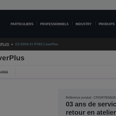
PARTICULIERS
PROFESSIONNELS
INDUSTRY
PRODUITS
RPLUS
ES-500W 3Y RTBS CoverPlus
verPlus
ilité
Référence produit : CP03RTBSB26
03 ans de servi
retour en ateli