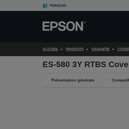
Skip
FRANÇAIS
to
main
content
ACCUEIL
PRODUITS
GARANTIE
COVE
ES-580 3Y RTBS Cove
Présentation générale
Compatib