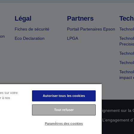
Légal
Partners
Tech
Fiches de sécurité
Portail Partenaires Epson
Technol
ion
Eco Declaration
LPGA
Technol
Precisi
Technol
Technol
Technol
impact 
es sur votre
Autoriser tous les cookies
er à nos
n de conformité des produits
Tout refuser
Déclaration de Renseignement sur la C
 de vos données
Informations sur les cookies
L’engagement d’E
Paramètres des cookies
Copyright © 2026 Seiko Epson