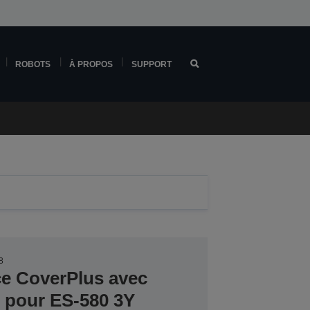
ROBOTS
À PROPOS
SUPPORT
8
ce CoverPlus avec
er pour ES-580 3Y