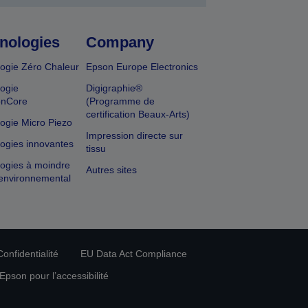
nologies
Company
ogie Zéro Chaleur
Epson Europe Electronics
ogie
Digigraphie®
onCore
(Programme de
certification Beaux-Arts)
ogie Micro Piezo
Impression directe sur
ogies innovantes
tissu
ogies à moindre
Autres sites
environnemental
onfidentialité
EU Data Act Compliance
pson pour l’accessibilité