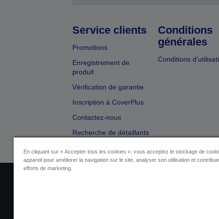
Service clients
Conditions
générales
Promotions
Conditions d’utilisat
Enregistrement de
produit
Vérification de garantie
Inscription à CoverPlus
Contactez-nous
Recherche de détaillants
En cliquant sur « Accepter tous les cookies », vous acceptez le stockage de cooki
appareil pour améliorer la navigation sur le site, analyser son utilisation et contribu
efforts de marketing.
Identification du fournisseur
Identificatio
Contactez-nous au sujet