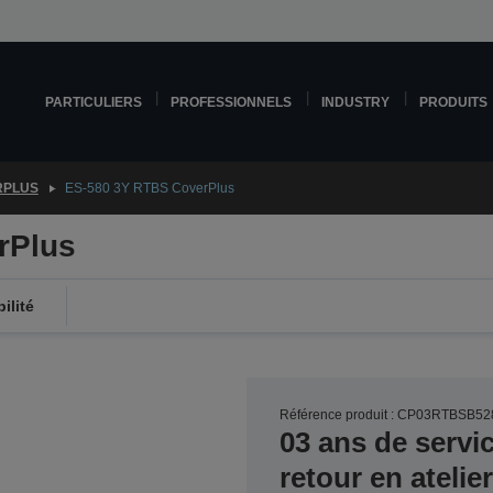
PARTICULIERS
PROFESSIONNELS
INDUSTRY
PRODUITS
RPLUS
ES-580 3Y RTBS CoverPlus
rPlus
ilité
Référence produit : CP03RTBSB52
03 ans de servi
retour en ateli