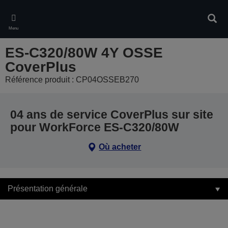
Skip
to
Rech
main
Menu
content
ES-C320/80W 4Y OSSE
CoverPlus
Référence produit : CP04OSSEB270
04 ans de service CoverPlus sur site
pour WorkForce ES-C320/80W
Où acheter
Présentation générale