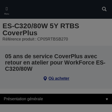
Skip
to
Rech
main
Menu
content
ES-C320/80W 5Y RTBS
CoverPlus
Référence produit : CP05RTBSB270
05 ans de service CoverPlus avec
retour en atelier pour WorkForce ES-
C320/80W
Où acheter
Présentation générale