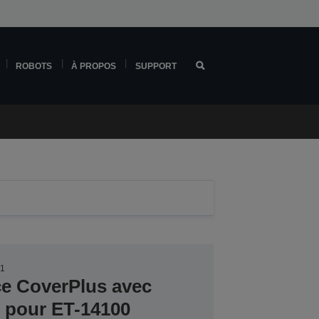
ROBOTS
À PROPOS
SUPPORT
31
ce CoverPlus avec
er pour ET-14100