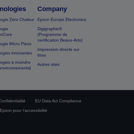
nologies
Company
ogie Zéro Chaleur
Epson Europe Electronics
ogie
Digigraphie®
onCore
(Programme de
certification Beaux-Arts)
ogie Micro Piezo
Impression directe sur
ogies innovantes
tissu
ogies à moindre
Autres sites
environnemental
onfidentialité
EU Data Act Compliance
pson pour l’accessibilité