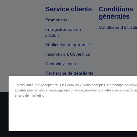
Service clients
Conditions
générales
Promotions
Conditions d’utilisat
Enregistrement de
produit
Vérification de garantie
Inscription à CoverPlus
Contactez-nous
Recherche de détaillants
En cliquant sur « Accepter tous les cookies », vous acceptez le stockage de cooki
appareil pour améliorer la navigation sur le site, analyser son utilisation et contribu
efforts de marketing.
Identification du fournisseur
Identificatio
Contactez-nous au sujet