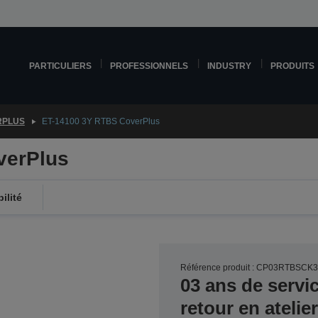
PARTICULIERS
PROFESSIONNELS
INDUSTRY
PRODUITS
RPLUS
ET-14100 3Y RTBS CoverPlus
verPlus
ilité
Référence produit : CP03RTBSCK
03 ans de servi
retour en ateli