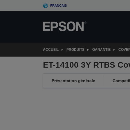
Skip
FRANÇAIS
to
main
content
ACCUEIL
PRODUITS
GARANTIE
COVE
ET-14100 3Y RTBS Co
Présentation générale
Compatib