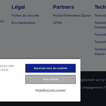
Légal
Partners
Tech
Fiches de sécurité
Portail Partenaires Epson
Technol
ion
Eco Declaration
LPGA
Technol
Precisi
Technol
Technol
Technol
impact 
es sur votre
Autoriser tous les cookies
er à nos
n de conformité des produits
Tout refuser
Déclaration de Renseignement sur la C
 de vos données
Informations sur les cookies
L’engagement d’E
Paramètres des cookies
Copyright © 2026 Seiko Epson