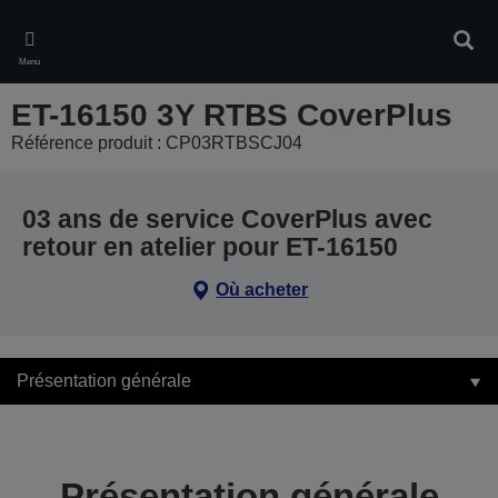
Skip
to
Rech
main
Menu
content
ET-16150 3Y RTBS CoverPlus
Référence produit : CP03RTBSCJ04
03 ans de service CoverPlus avec
retour en atelier pour ET-16150
Où acheter
Présentation générale
Présentation générale