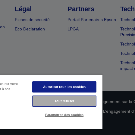
Légal
Partners
Tech
Fiches de sécurité
Portail Partenaires Epson
Technol
ion
Eco Declaration
LPGA
Technol
Precisi
Technol
Technol
Technol
impact 
es sur votre
Autoriser tous les cookies
er à nos
n de conformité des produits
Tout refuser
Déclaration de Renseignement sur la C
 de vos données
Informations sur les cookies
L’engagement d’E
Paramètres des cookies
Copyright © 2026 Seiko Epson