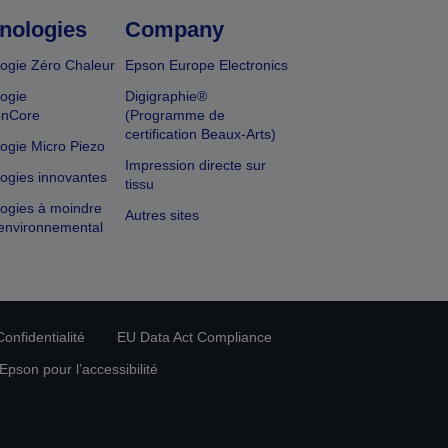
nologies
Company
ogie Zéro Chaleur
Epson Europe Electronics
ogie
Digigraphie®
onCore
(Programme de
certification Beaux-Arts)
ogie Micro Piezo
Impression directe sur
ogies innovantes
tissu
ogies à moindre
Autres sites
environnemental
onfidentialité
EU Data Act Compliance
pson pour l’accessibilité