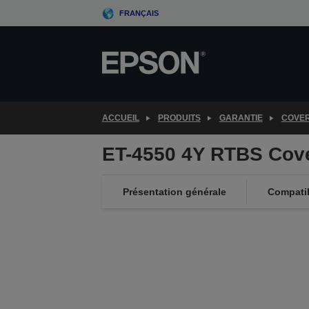
Skip
FRANÇAIS
to
main
content
ACCUEIL
PRODUITS
GARANTIE
COVE
ET-4550 4Y RTBS Cov
Présentation générale
Compatib