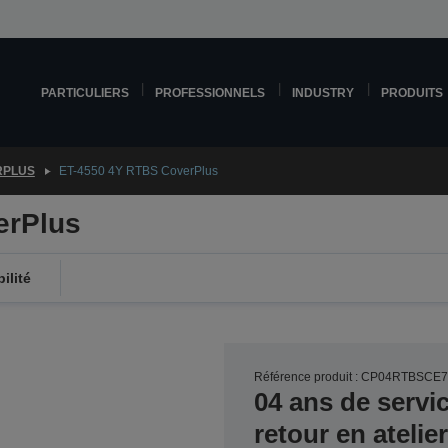
PARTICULIERS
PROFESSIONNELS
INDUSTRY
PRODUITS
RPLUS
ET-4550 4Y RTBS CoverPlus
erPlus
ilité
Référence produit : CP04RTBSCE
04 ans de servi
retour en atelie