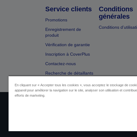
Service clients
Conditions
générales
Promotions
Conditions d’utilisat
Enregistrement de
produit
Vérification de garantie
Inscription à CoverPlus
Contactez-nous
Recherche de détaillants
En cliquant sur « Accepter tous les cookies », vous acceptez le stockage de cooki
appareil pour améliorer la navigation sur le site, analyser son utilisation et contribu
efforts de marketing.
Identification du fournisseur
Identificatio
Contactez-nous au sujet