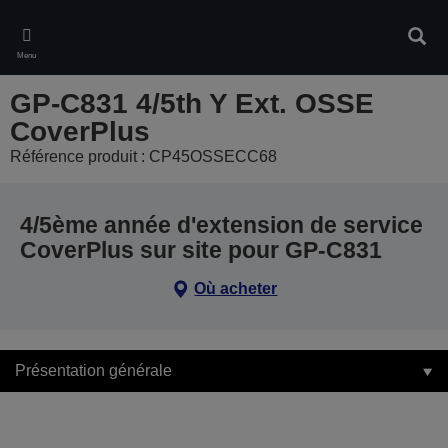
Skip
to
Rech
main
Menu
content
GP-C831 4/5th Y Ext. OSSE
CoverPlus
Référence produit : CP45OSSECC68
4/5ème année d'extension de service
CoverPlus sur site pour GP-C831
Où acheter
Présentation générale