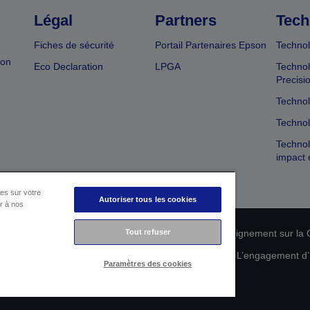
Légal
Partners
Tech
Fiches de sécurité
Portail Partenaires Epson
Technol
ion
Eco Declaration
LPGA
Technol
Precisi
Technol
Technol
Technol
impact 
es sur votre
Autoriser tous les cookies
er à nos
n de conformité des produits
Tout refuser
Déclaration de Renseignement sur la C
 de vos données
Informations sur les cookies
L’engagement d’E
Paramètres des cookies
Copyright © 2026 Seiko Epson