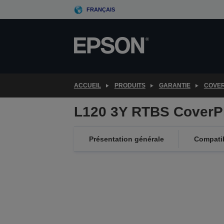
Skip
FRANÇAIS
to
main
content
ACCUEIL
PRODUITS
GARANTIE
COVE
L120 3Y RTBS CoverP
Présentation générale
Compatib