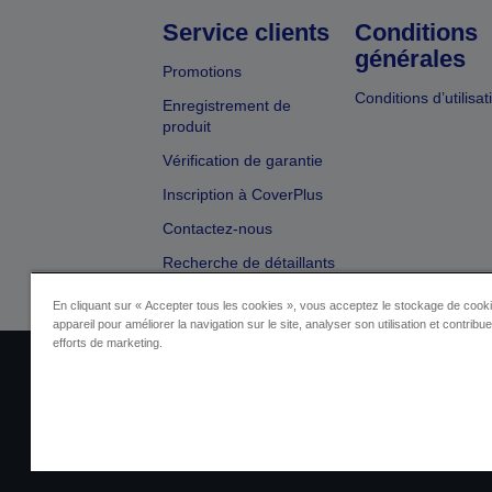
Service clients
Conditions
générales
Promotions
Conditions d’utilisat
Enregistrement de
produit
Vérification de garantie
Inscription à CoverPlus
Contactez-nous
Recherche de détaillants
En cliquant sur « Accepter tous les cookies », vous acceptez le stockage de cooki
appareil pour améliorer la navigation sur le site, analyser son utilisation et contribu
efforts de marketing.
Identification du fournisseur
Identificatio
Contactez-nous au sujet