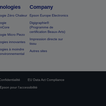
nologies
Company
ogie Zéro Chaleur
Epson Europe Electronics
ogie
Digigraphie®
onCore
(Programme de
certification Beaux-Arts)
ogie Micro Piezo
Impression directe sur
ogies innovantes
tissu
ogies à moindre
Autres sites
environnemental
onfidentialité
EU Data Act Compliance
pson pour l’accessibilité