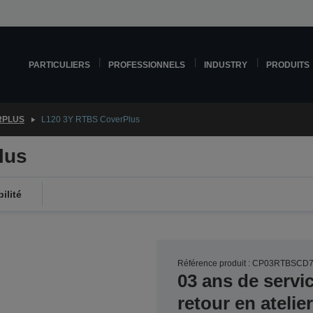
PARTICULIERS
PROFESSIONNELS
INDUSTRY
PRODUITS
RPLUS
L120 3Y RTBS CoverPlus
lus
ilité
Référence produit : CP03RTBSCD
03 ans de servi
retour en atelie