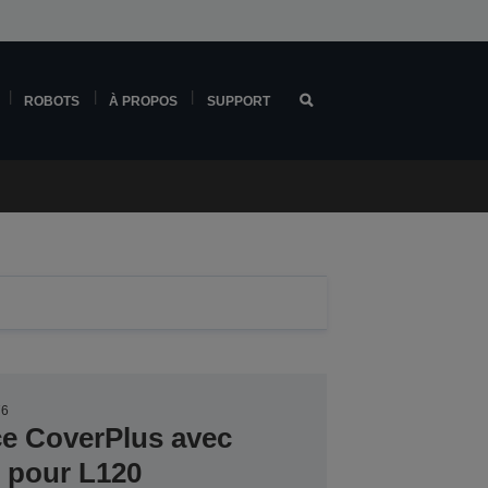
ROBOTS
À PROPOS
SUPPORT
76
ce CoverPlus avec
r pour L120