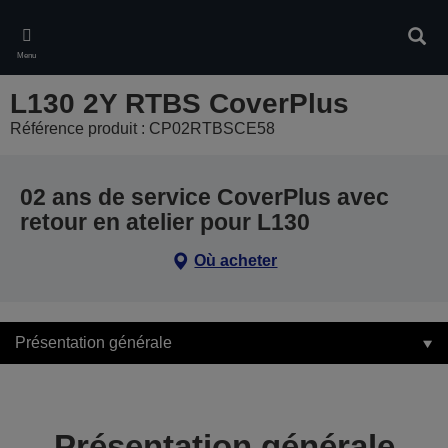
Skip
to
Rech
main
Menu
content
L130 2Y RTBS CoverPlus
Référence produit : CP02RTBSCE58
02 ans de service CoverPlus avec
retour en atelier pour L130
Où acheter
Présentation générale
Présentation générale