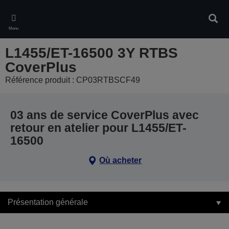
Skip
to
Rech
main
Menu
content
L1455/ET-16500 3Y RTBS
CoverPlus
Référence produit : CP03RTBSCF49
03 ans de service CoverPlus avec
retour en atelier pour L1455/ET-
16500
Où acheter
Présentation générale