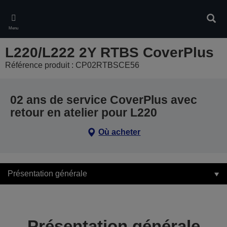
Skip
to
Rech
main
Menu
content
L220/L222 2Y RTBS CoverPlus
Référence produit : CP02RTBSCE56
02 ans de service CoverPlus avec
retour en atelier pour L220
Où acheter
Présentation générale
Présentation générale