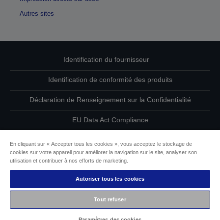
Autres sites
Identification du fournisseur
Identification de conformité des produits
Déclaration de Renseignement sur la Confidentialité
EU Data Act Compliance
Contactez-nous au sujet de vos données
En cliquant sur « Accepter tous les cookies », vous acceptez le stockage de
cookies sur votre appareil pour améliorer la navigation sur le site, analyser son
Informations sur les cookies
utilisation et contribuer à nos efforts de marketing.
Autoriser tous les cookies
L’engagement d’Epson pour l’accessibilité
Tout refuser
Copyright © 2026 Seiko Epson
Paramètres des cookies