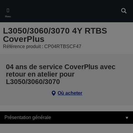
Skip
to
Rech
main
Menu
content
L3050/3060/3070 4Y RTBS
CoverPlus
Référence produit : CP04RTBSCF47
04 ans de service CoverPlus avec
retour en atelier pour
L3050/3060/3070
Où acheter
Présentation générale