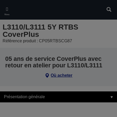
Skip
to
Rech
main
Menu
content
L3110/L3111 5Y RTBS
CoverPlus
Référence produit : CP05RTBSCG87
05 ans de service CoverPlus avec
retour en atelier pour L3110/L3111
Où acheter
Présentation générale