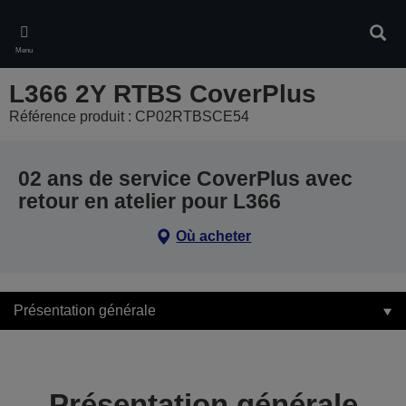
Skip
to
Rech
main
Menu
content
L366 2Y RTBS CoverPlus
Référence produit : CP02RTBSCE54
02 ans de service CoverPlus avec
retour en atelier pour L366
Où acheter
Présentation générale
Présentation générale