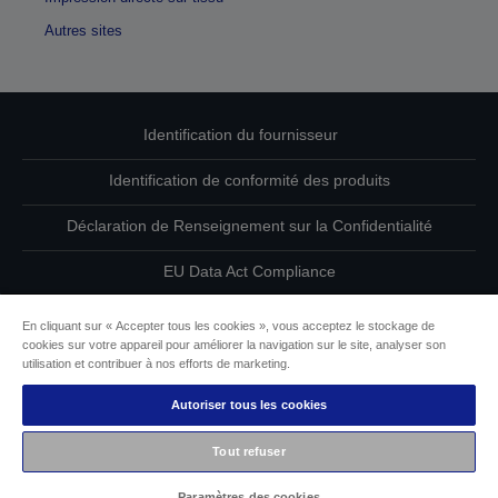
Autres sites
Identification du fournisseur
Identification de conformité des produits
Déclaration de Renseignement sur la Confidentialité
EU Data Act Compliance
Contactez-nous au sujet de vos données
En cliquant sur « Accepter tous les cookies », vous acceptez le stockage de
cookies sur votre appareil pour améliorer la navigation sur le site, analyser son
Informations sur les cookies
utilisation et contribuer à nos efforts de marketing.
Autoriser tous les cookies
L’engagement d’Epson pour l’accessibilité
Tout refuser
Copyright © 2026 Seiko Epson
Paramètres des cookies