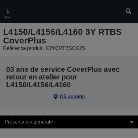
Skip
to
Rech
main
Menu
content
L4150/L4156/L4160 3Y RTBS
CoverPlus
Référence produit : CP03RTBSCG25
03 ans de service CoverPlus avec
retour en atelier pour
L4150/L4156/L4160
Où acheter
Présentation générale