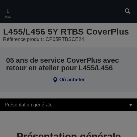
Skip
to
Rech
main
Menu
content
L455/L456 5Y RTBS CoverPlus
Référence produit : CP05RTBSCE24
05 ans de service CoverPlus avec
retour en atelier pour L455/L456
Où acheter
Présentation générale
Présentation générale