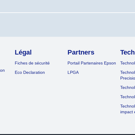
Légal
Partners
Tech
Fiches de sécurité
Portail Partenaires Epson
Technol
ion
Eco Declaration
LPGA
Technol
Precisi
Technol
Technol
Technol
impact 