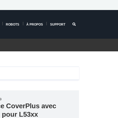
ROBOTS
À PROPOS
SUPPORT
9
ce CoverPlus avec
r pour L53xx