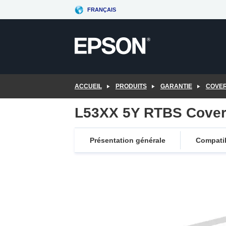
Skip
FRANÇAIS
to
main
content
ACCUEIL
PRODUITS
GARANTIE
COVE
L53XX 5Y RTBS Cover
Présentation générale
Compatib