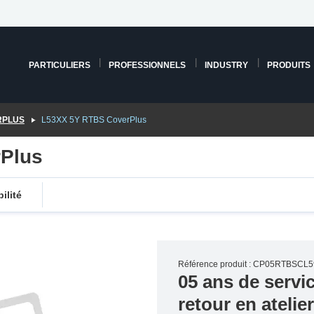
PARTICULIERS
PROFESSIONNELS
INDUSTRY
PRODUITS
RPLUS
L53XX 5Y RTBS CoverPlus
Plus
ilité
Référence produit : CP05RTBSCL5
05 ans de servi
retour en atelie