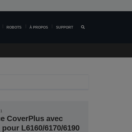
ROBOTS
À PROPOS
SUPPORT
21
ce CoverPlus avec
er pour L6160/6170/6190