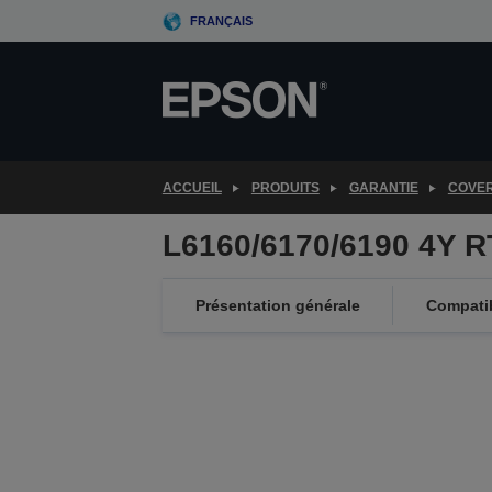
Skip
FRANÇAIS
to
main
content
ACCUEIL
PRODUITS
GARANTIE
COVE
L6160/6170/6190 4Y 
Présentation générale
Compatib