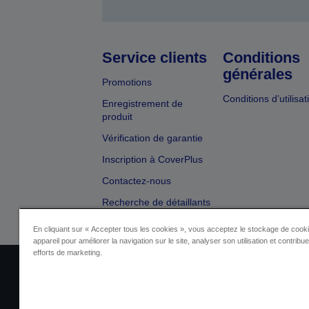
Service clients
Conditions
générales
Promotions
Conditions d’utilisat
Enregistrement de
produit
Vérification de garantie
Inscription à CoverPlus
Contactez-nous
Recherche de détaillants
En cliquant sur « Accepter tous les cookies », vous acceptez le stockage de cooki
appareil pour améliorer la navigation sur le site, analyser son utilisation et contribu
efforts de marketing.
Identification du fournisseur
Identificatio
Contactez-nous au sujet