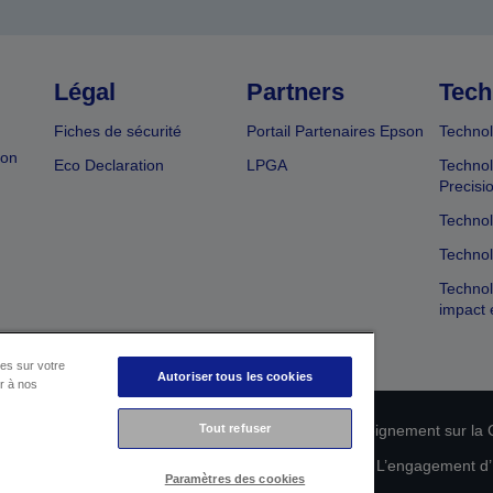
Légal
Partners
Tech
Fiches de sécurité
Portail Partenaires Epson
Technol
ion
Eco Declaration
LPGA
Technol
Precisi
Technol
Technol
Technol
impact 
es sur votre
Autoriser tous les cookies
er à nos
n de conformité des produits
Tout refuser
Déclaration de Renseignement sur la C
 de vos données
Informations sur les cookies
L’engagement d’E
Paramètres des cookies