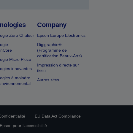
nologies
Company
ogie Zéro Chaleur
Epson Europe Electronics
ogie
Digigraphie®
onCore
(Programme de
certification Beaux-Arts)
ogie Micro Piezo
Impression directe sur
ogies innovantes
tissu
ogies à moindre
Autres sites
environnemental
onfidentialité
EU Data Act Compliance
pson pour l’accessibilité