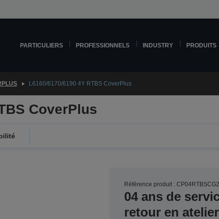
PARTICULIERS
PROFESSIONNELS
INDUSTRY
PRODUITS
RPLUS
L6160/6170/6190 4Y RTBS CoverPlus
RTBS CoverPlus
ilité
Référence produit : CP04RTBSCG
04 ans de servi
retour en ateli