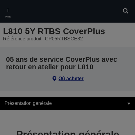
Skip
to
Rech
main
Menu
content
L810 5Y RTBS CoverPlus
Référence produit : CP05RTBSCE32
05 ans de service CoverPlus avec
retour en atelier pour L810
Où acheter
Présentation générale
Présentation générale