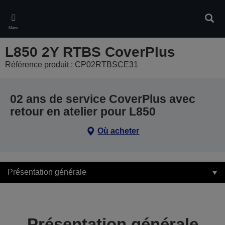
Skip
to
Rech
main
Menu
content
L850 2Y RTBS CoverPlus
Référence produit : CP02RTBSCE31
02 ans de service CoverPlus avec
retour en atelier pour L850
Où acheter
Présentation générale
Présentation générale