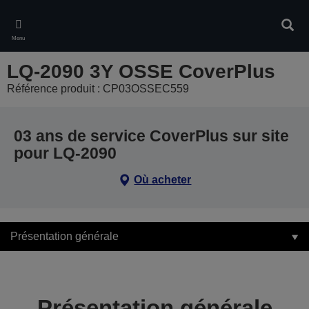
Skip
to
Rech
main
Menu
content
LQ-2090 3Y OSSE CoverPlus
Référence produit : CP03OSSEC559
03 ans de service CoverPlus sur site
pour LQ-2090
Où acheter
Présentation générale
Présentation générale