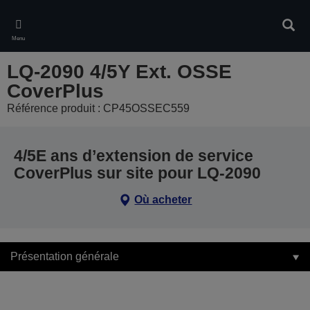
Skip
to
Rech
main
Menu
content
LQ-2090 4/5Y Ext. OSSE
CoverPlus
Référence produit : CP45OSSEC559
4/5E ans d’extension de service
CoverPlus sur site pour LQ-2090
Où acheter
Présentation générale