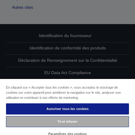
Autres sites
Identification du fournisseur
Identification de conformité des produits
Déclaration de Renseignement sur la Confidentialité
EU Data Act Compliance
Contactez-nous au sujet de vos données
En cliquant sur « Accepter tous les cookies », vous acceptez le stockage de
cookies sur votre appareil pour améliorer la navigation sur le site, analyser son
Informations sur les cookies
utilisation et contribuer à nos efforts de marketing.
Autoriser tous les cookies
L’engagement d’Epson pour l’accessibilité
Tout refuser
Copyright © 2026 Seiko Epson
Paramètres des cookies