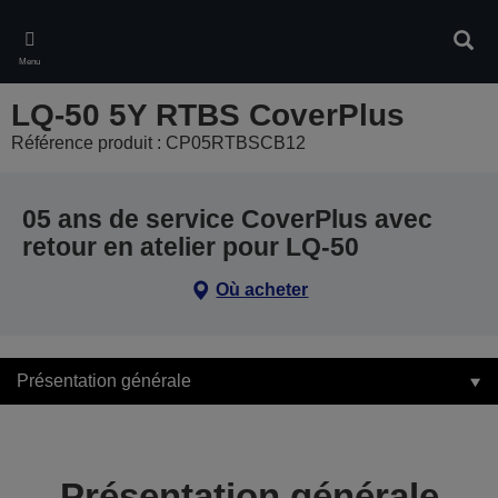
Skip
to
Rech
main
Menu
content
LQ-50 5Y RTBS CoverPlus
Référence produit : CP05RTBSCB12
05 ans de service CoverPlus avec
retour en atelier pour LQ-50
Où acheter
Présentation générale
Présentation générale