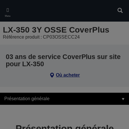
Skip
to
Rech
main
Menu
content
LX-350 3Y OSSE CoverPlus
Référence produit : CP03OSSECC24
03 ans de service CoverPlus sur site
pour LX-350
Où acheter
Présentation générale
Présentation générale